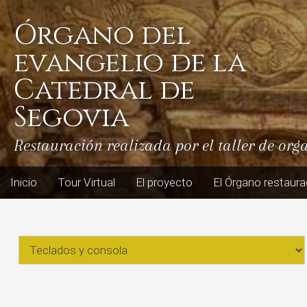
Skip
to
Órgano del
content
evangelio de la
Catedral de
Segovia
Restauración realizada por el taller de org
Inicio
Tour Virtual
El proyecto
El Órgano restaur