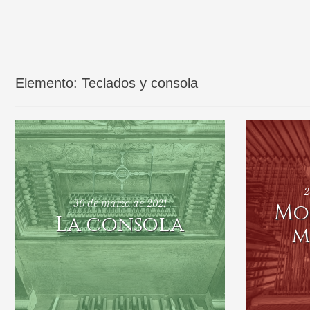
Elemento:
Teclados y consola
2
30 de marzo de 2021
Mo
La consola
m