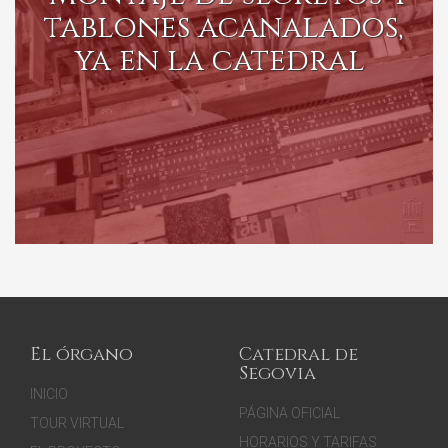
tablones acanalados,
ya en la catedral
El órgano
Catedral de
Segovia
INICIO
PÁGINA OFICIAL
TOUR VIRTUAL
HORARIOS Y TARIFAS