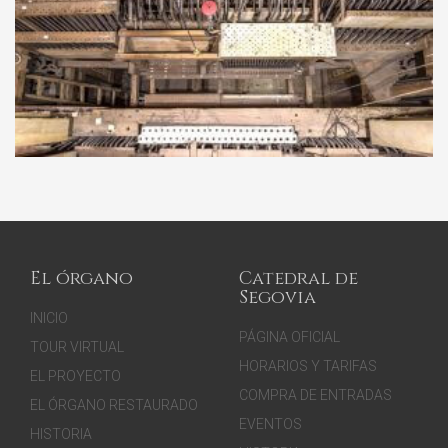
El órgano
Catedral de
Segovia
INICIO
PÁGINA OFICIAL
TOUR VIRTUAL
HORARIOS Y TARIFAS
EL PROYECTO
COMPRA DE ENTRADAS
EL ÓRGANO RESTAURADO
EVENTOS
HISTORIA