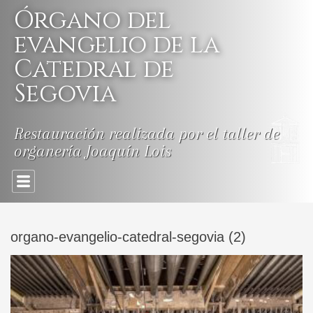
Skip
Órgano del
to
content
evangelio de la
Catedral de
Segovia
Restauración realizada por el taller de
organería Joaquín Lois
organo-evangelio-catedral-segovia (2)