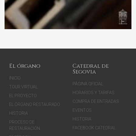
El órgano
Catedral de
Segovia
INICIO
PÁGINA OFICIAL
TOUR VIRTUAL
HORARIOS Y TARIFAS
EL PROYECTO
COMPRA DE ENTRADAS
EL ÓRGANO RESTAURADO
EVENTOS
HISTORIA
HISTORIA
PROCESO DE
FACEBOOK CATEDRAL
RESTAURACIÓN