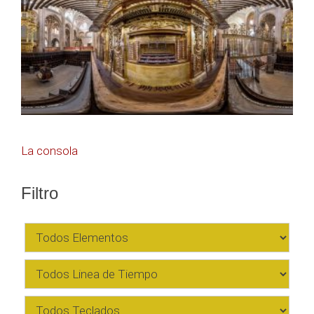
Navegación
La consola
de
Filtro
entradas