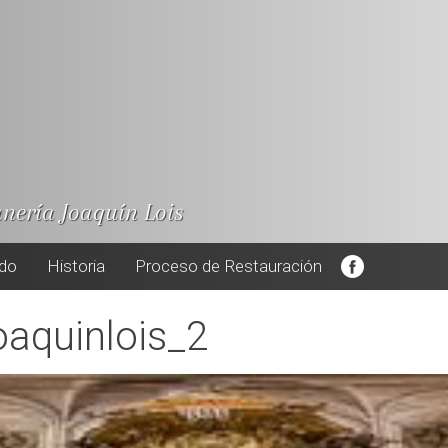
anería Joaquín Lois
ado
Historia
Proceso de Restauración
oaquinlois_2