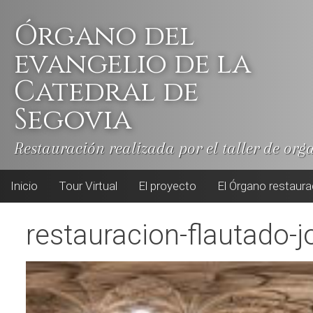
Skip
to
Órgano del
content
evangelio de la
Catedral de
Segovia
Restauración realizada por el taller de org
Inicio
Tour Virtual
El proyecto
El Órgano restaur
restauracion-flautado-j